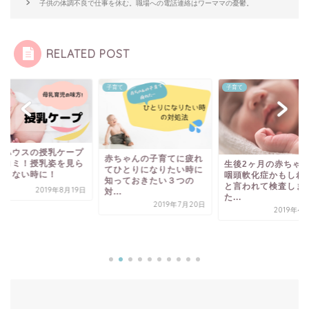
子供の体調不良で仕事を休む。職場への電話連絡はワーママの憂鬱。
RELATED POST
て
子育て
子育て
キハウスの授乳ケープ
赤ちゃんの子育てに疲れ
口コミ！授乳姿を見ら
生後2ヶ月の赤ちゃ
てひとりになりたい時に
たくない時に！
咽頭軟化症かもしれ
知っておきたい３つの
と言われて検査しま
2019年8月19日
対...
た...
2019年7月20日
2019年4