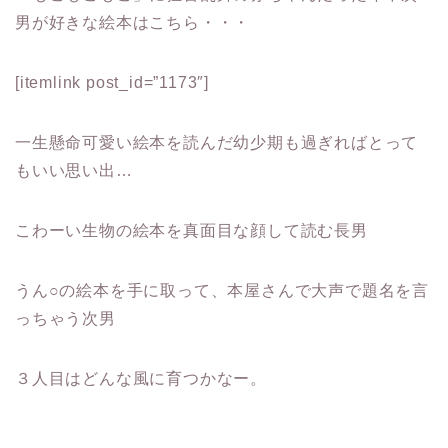
男が好きな絵本はこちら・・・
[itemlink post_id=”1173″]
一生懸命可愛い絵本を読んだ幼少期も過ぎればとって
もいい思い出…
こわーい生物の絵本を真面目な顔して読む長男
うん○の絵本を手に取って、本屋さんで大声で題名を言
っちゃう次男
３人目はどんな風に育つかなー。