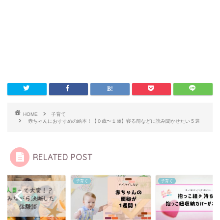
HOME
子育て
赤ちゃんにおすすめの絵本！【０歳〜１歳】寝る前などに読み聞かせたい５選
RELATED POST
て
子育て
子育て