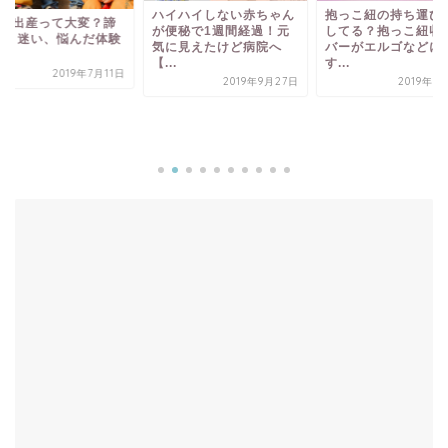
ハイハイしない赤ちゃん
抱っこ紐の持ち運び
人目出産って大変？諦
が便秘で1週間経過！元
してる？抱っこ紐収
る？迷い、悩んだ体験
気に見えたけど病院へ
バーがエルゴなどに
【...
す...
2019年7月11日
2019年9月27日
2019年9