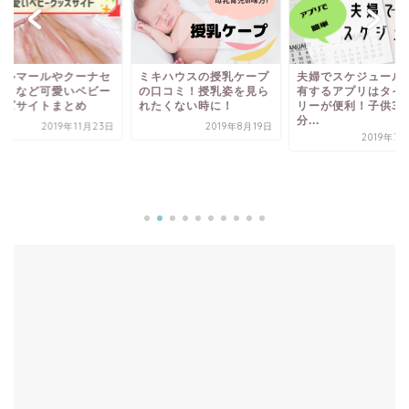
ールマールやクーナセ
ミキハウスの授乳ケープ
夫婦でスケジュール
クトなど可愛いベビー
の口コミ！授乳姿を見ら
有するアプリはタイ
ッズサイトまとめ
れたくない時に！
リーが便利！子供3
分...
2019年11月23日
2019年8月19日
2019年7