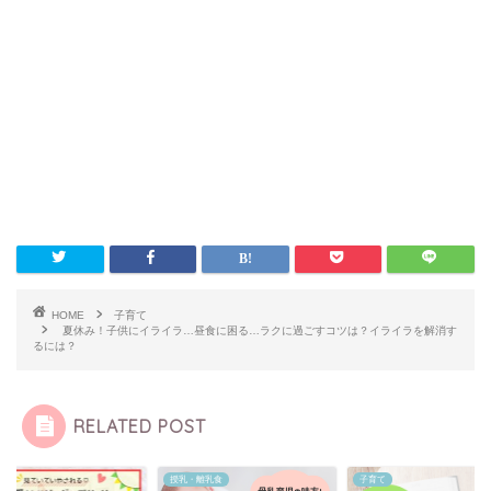
HOME
子育て
夏休み！子供にイライラ…昼食に困る…ラクに過ごすコツは？イライラを解消す
るには？
RELATED POST
て
授乳・離乳食
子育て