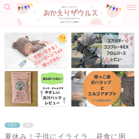
子育て
PR
夏休み！子供にイライラ…昼食に困