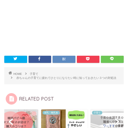
HOME
子育て
赤ちゃんの子育てに疲れてひとりになりたい時に知っておきたい３つの対処法
RELATED POST
て
授乳・離乳食
子育て