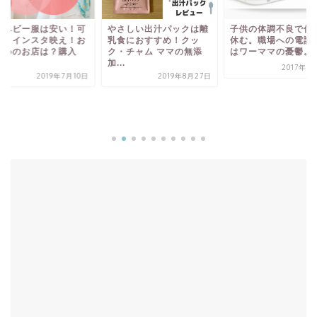
やさしい出汁パックは離
国ベビー服は安い！可
子供の体調不良で仕
乳食におすすめ！クッ
い！インスタ映え！お
休む。職場への電話
ク・チャム ママの無添
すめのお店は？購入
はワーママの憂鬱。
加...
.
2017年1
2019年8月27日
2019年7月10日