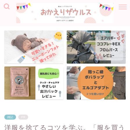
雑記
PR
洋服を捨てるコツを学ぶ。「服を買う