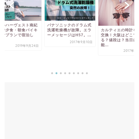
テルハーヴェスト南紀
パナソニックのドラム式
辺で夕食・朝食バイキ
洗濯乾燥機が故障。エラ
カルティエの時計を
グ付プランで宿泊し
ーメッセージはH57。...
交換！大阪はどこで
.
る？値段は？当日に
2017年9月10日
能...
2019年9月24日
2017年1